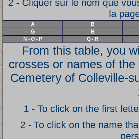
2 - Cliquer sur le nom que vou
la pag
A
B
G
H
N - O - P
Q - R
From this table, you w
crosses or names of the 
Cemetery of Colleville-s
1 - To click on the first le
2 - To click on the name tha
pers